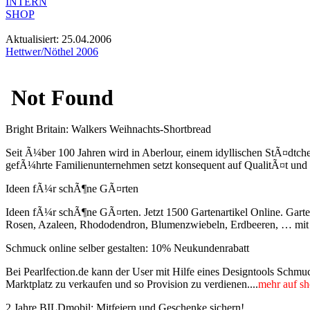
INTERN
SHOP
Aktualisiert: 25.04.2006
Hettwer/Nöthel 2006
Bright Britain: Walkers Weihnachts-Shortbread
Seit Ã¼ber 100 Jahren wird in Aberlour, einem idyllischen StÃ¤dtche
gefÃ¼hrte Familienunternehmen setzt konsequent auf QualitÃ¤t und G
Ideen fÃ¼r schÃ¶ne GÃ¤rten
Ideen fÃ¼r schÃ¶ne GÃ¤rten. Jetzt 1500 Gartenartikel Online. Garte
Rosen, Azaleen, Rhododendron, Blumenzwiebeln, Erdbeeren, … mit N
Schmuck online selber gestalten: 10% Neukundenrabatt
Bei Pearlfection.de kann der User mit Hilfe eines Designtools Schmu
Marktplatz zu verkaufen und so Provision zu verdienen....
mehr auf sh
2 Jahre BILDmobil: Mitfeiern und Geschenke sichern!