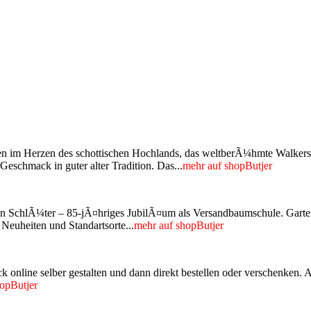
n im Herzen des schottischen Hochlands, das weltberÃ¼hmte Walkers Sho
eschmack in guter alter Tradition. Das...
mehr auf shopButjer
n SchlÃ¼ter – 85-jÃ¤hriges JubilÃ¤um als Versandbaumschule. Garten 
euheiten und Standartsorte...
mehr auf shopButjer
ck online selber gestalten und dann direkt bestellen oder verschenke
opButjer