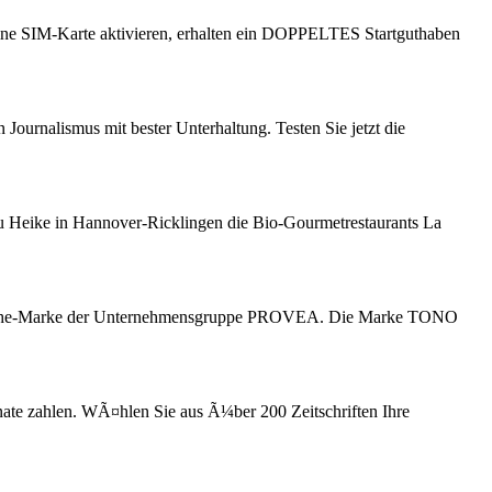
eine SIM-Karte aktivieren, erhalten ein DOPPELTES Startguthaben
ournalismus mit bester Unterhaltung. Testen Sie jetzt die
u Heike in Hannover-Ricklingen die Bio-Gourmetrestaurants La
 WÃ¤sche-Marke der Unternehmensgruppe PROVEA. Die Marke TONO
ate zahlen. WÃ¤hlen Sie aus Ã¼ber 200 Zeitschriften Ihre