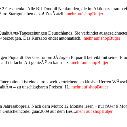
 Ihre 2 Geschenke. Alle BILDmobil Neukunden, die im Aktionszeitraum 
ro Startguthaben dazu! ZusÃ¤tzli...
mehr auf shopButjer
alitÃ¤ts-Tageszeitungen Deutschlands. Sie verbindet ausgezeichneten J
¼berzeugen. Das Kurzabo endet automatisch...
mehr auf shopButjer
en Piquardt Der Gastronom JÃ¼rgen Piquardt betreibt mit seiner Fra
 auf einfache Art genieÃŸen kann – z...
mehr auf shopButjer
 International ist eine europaweit vertriebene, exklusive Herren
alitÃ¤t – zu unschlagbaren Preisen! H...
mehr auf shopButjer
ren Jahresabopreis. Nach dem Motto: 12 Monate lesen – nur fÃ¼r 9 Mon
en Gutscheincode: guac2009 auf dem Bes...
mehr auf shopButjer