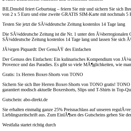
BILDmobil feiert Geburtstag – feiern Sie mir und sichern Sie sich
von 2 x 5 Euro und eine zweite GRATIS SIM-Karte mit nochmals 5 Eu
Testen Sie jetzt die SÃ¼ddeutsche Zeitung kostenlos 14 Tage lang
Die SÃ¼ddeutsche Zeitung ist die Nr. 1 unter den Ã¼berregionalen Qu
SÃ¼ddeutsche Zeitung kostenlos 14 Tage lang und lassen Sie sich Ã
JÃ¼rgen Piquardt: Der GenuÃŸ des Einfachen
Der Genuss des Einfachen: Ein kulinarisches Kompendium von JÃ¼rg
Provence und das Paradies. Es gibt so viele MÃ¶glichkeiten, wie man
Gratis: 1x Herren Boxer-Shorts von TONO
Sichern Sie sich Ihre Herren Boxer-Shorts von TONO gratis! TONO
garantiert modisch aktuelle Boxershorts, Slips und T-Shirts in Top-Qu
Gutschein: abo-direkt.de
Sie erhalten einmalig ganze 25% Preisnachlass auf unseren regulÃ¤
Lieblingszeitschrift aus. Zum EinlÃ¶sen des Gutscheins geben Sie d
Westfalia startet richtig durch