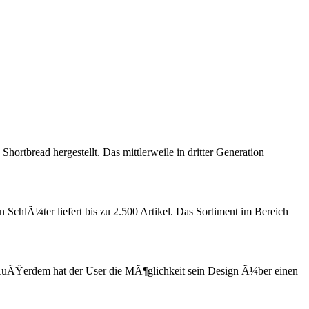
rtbread hergestellt. Das mittlerweile in dritter Generation
SchlÃ¼ter liefert bis zu 2.500 Artikel. Das Sortiment im Bereich
n. AuÃŸerdem hat der User die MÃ¶glichkeit sein Design Ã¼ber einen